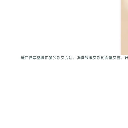
我们还要掌握正确的刷牙方法，选择软毛牙刷和含氟牙膏，
还有就是口腔内的不正常的智齿，一定要及时拔出，消除倾
还有就是一定要注意早晚两次刷牙，饭后要及时漱口，如果