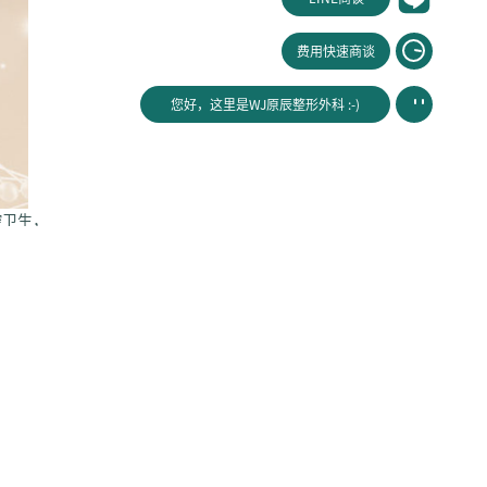
费用快速商谈
您好，这里是WJ原辰整形外科 :-)
腔卫生，